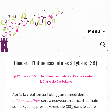
Menu
Aller
Recherc
au
contenu
principal
Concert d’Influences latines à Eybens (38)
22 mars 2016
Influences Latines
,
Pascal Contet
Claire de Castellane
Après la création au Toboggan samedi dernier,
Influences latines
sera a nouveau en concert demain
soir à Eybens, près de Grenoble (38), dans le cadre