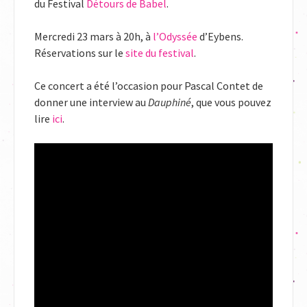
du Festival
Détours de Babel
.
Mercredi 23 mars à 20h, à
l’Odyssée
d’Eybens.
Réservations sur le
site du festival
.
Ce concert a été l’occasion pour Pascal Contet de
donner une interview au
Dauphiné
, que vous pouvez
lire
ici
.