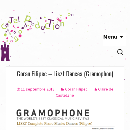
Menu
Aller
Recherc
au
contenu
principal
Goran Filipec – Liszt Dances (Gramophon)
11 septembre 2018
Goran Filipec
Claire de
Castellane