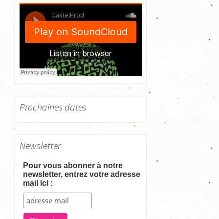
c
h
e
r
:
Prochaines dates
Newsletter
Pour vous abonner à notre
newsletter, entrez votre adresse
mail ici :