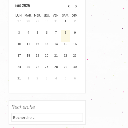
août 2026
LUN.
MAR.
MER.
JEU.
VEN.
SAM.
DIM.
27
28
29
30
31
1
2
3
4
5
6
7
8
9
10
11
12
13
14
15
16
17
18
19
20
21
22
23
24
25
26
27
28
29
30
31
1
2
3
4
5
6
Recherche
R
e