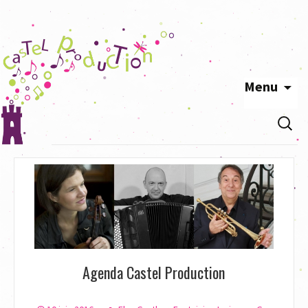
Menu
Aller
Recherc
au
contenu
principal
Agenda Castel Production