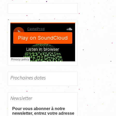
c
h
e
r
c
h
e
r
:
Prochaines dates
Newsletter
Pour vous abonner à notre
newsletter, entrez votre adresse