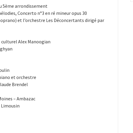
 du 5ème arrondissement
élodies, Concerto n°3 en ré mineur opus 30
oprano) et l’orchestre Les Déconcertants dirigé par
e culturel Alex Manoogian
aghyan
oulin
iano et orchestre
Claude Brendel
 Moines – Ambazac
n Limousin