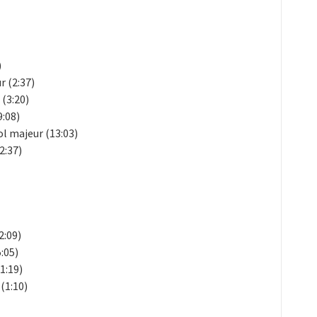
)
r (2:37)
 (3:20)
9:08)
ol majeur (13:03)
2:37)
2:09)
:05)
1:19)
(1:10)