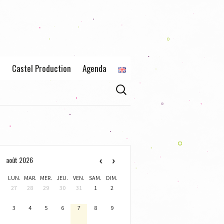
s
Castel Production
Agenda
Rechercher :
Actualités
Claire de Castellane
Contact
août 2026
LUN.
MAR.
MER.
JEU.
VEN.
SAM.
DIM.
27
28
29
30
31
1
2
3
4
5
6
7
8
9