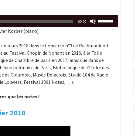
le
volume.
Utilisez
00:00
les
vier Korber (piano)
flèches
haut/bas
is en mars 2018 dans le Concerto n°3 de Rachmaninoff.
pour
re au Festival Chopin de Nohant en 2016, à la Folle
augmenter
que de Chambre de paris en 2017, ainsi que dans de
ou
hèque polonaise de Paris, Bibliothèque de l’Ordre des
diminuer
sité de Columbia, Musée Delacroix, Studio 104 de Radio
le
de Louviers, Festival 1001 Notes, …).
volume.
fres que les notes !
rier 2018