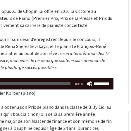
 opus 25 de Chopin lui offre en 2016 la victoire au
eurs de Piano (Premier Prix, Prix de la Presse et Prix du
itivement sa carrière de pianiste concertiste.
rir son désir d’enregistrer. Depuis le concours, il
 de Rena Shereshevskaya, et le pianiste François-René
 à aller au bout de son rêve : «
son interprétation des 12
exceptionnelle. Je ne peux que soutenir son intention de
 le plus large succès possible ».
Utilisez
00:00
les
ier Korber (piano)
flèches
haut/bas
 a obtenu son Prix de piano dans la classe de Billy Eidi au
pour
s qu’il bouclait non loin de là sa première année
augmenter
mine major de son Master de finance et son mémoire de fin
ou
igner à Dauphine depuis l’âge de 24 ans. Durant ces
diminuer