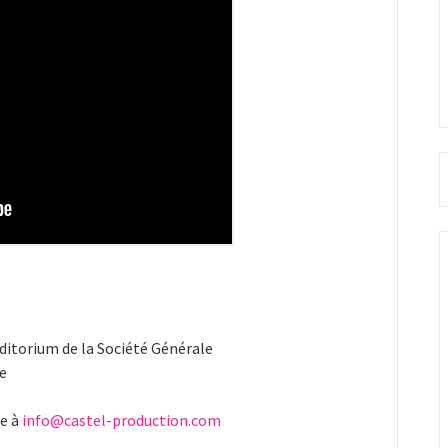
uditorium de la Société Générale
ue
re à
info@castel-production.com