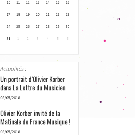
10
11
12
13
14
15
16
17
18
19
20
21
22
23
24
25
26
27
28
29
30
31
1
2
3
4
5
6
Actualités :
Un portrait d’Olivier Korber
dans La Lettre du Musicien
03/05/2018
Olivier Korber invité de la
Matinale de France Musique !
03/05/2018