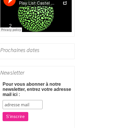
e
r
:
Prochaines dates
Newsletter
Pour vous abonner à notre
newsletter, entrez votre adresse
mail ici :