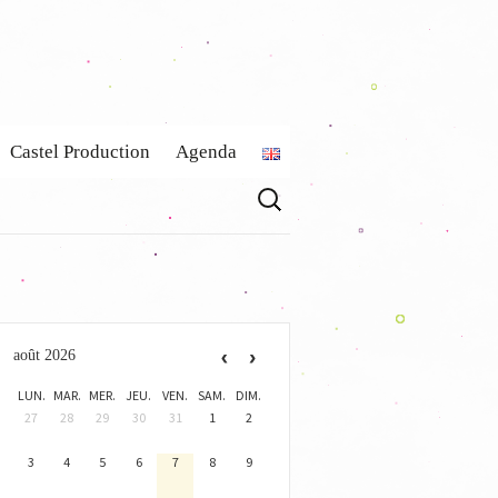
Castel Production
Agenda
Rechercher :
Actualités
Claire de Castellane
Contact
août 2026
LUN.
MAR.
MER.
JEU.
VEN.
SAM.
DIM.
27
28
29
30
31
1
2
3
4
5
6
7
8
9