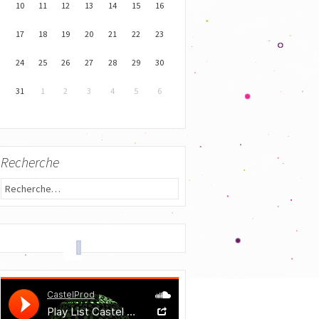
10
11
12
13
14
15
16
17
18
19
20
21
22
23
24
25
26
27
28
29
30
31
1
2
3
4
5
6
Recherche
R
e
c
h
e
r
c
h
e