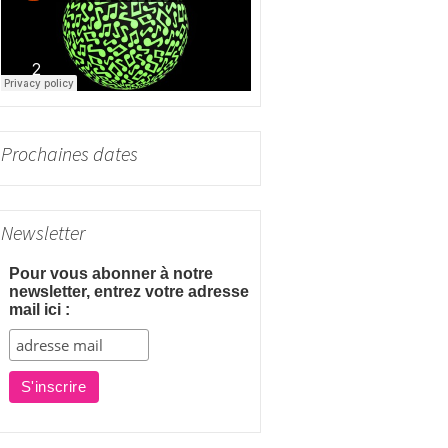
r
:
Prochaines dates
Newsletter
Pour vous abonner à notre
newsletter, entrez votre adresse
mail ici :