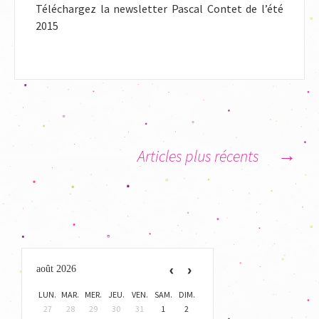
Téléchargez la newsletter Pascal Contet de l’été
2015
→
Articles plus récents
Navigation
des
articles
août 2026
LUN.
MAR.
MER.
JEU.
VEN.
SAM.
DIM.
27
28
29
30
31
1
2