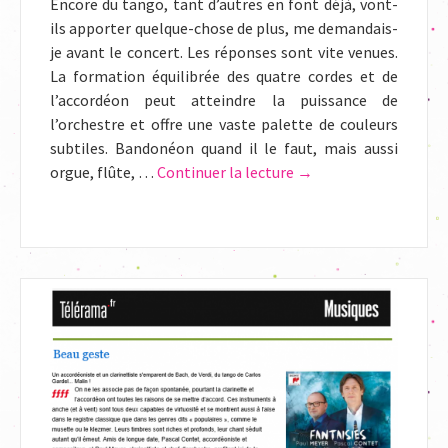
Encore du tango, tant d’autres en font déjà, vont-
ils apporter quelque-chose de plus, me demandais-
je avant le concert. Les réponses sont vite venues.
La formation équilibrée des quatre cordes et de
l’accordéon peut atteindre la puissance de
l’orchestre et offre une vaste palette de couleurs
subtiles. Bandonéon quand il le faut, mais aussi
orgue, flûte, …
Continuer la lecture
de
→
Compte-
rendu
Bruno
Ory-
Lavollée
Influences
latines
La
Villette