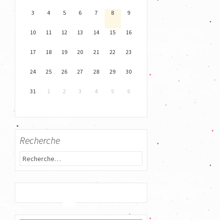
3
4
5
6
7
8
9
10
11
12
13
14
15
16
17
18
19
20
21
22
23
24
25
26
27
28
29
30
31
1
2
3
4
5
6
Recherche
R
e
c
h
e
r
c