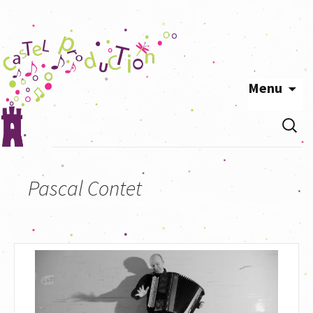
Menu
Aller
Recherc
au
contenu
principal
Pascal Contet