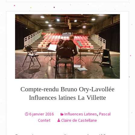
à
Musicora
et
Présences
Compte-rendu Bruno Ory-Lavollée
Influences latines La Villette
6 janvier 2016
Influences Latines
,
Pascal
Contet
Claire de Castellane