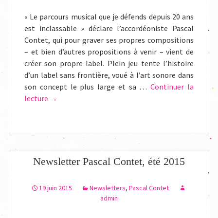
« Le parcours musical que je défends depuis 20 ans
est inclassable » déclare l’accordéoniste Pascal
Contet, qui pour graver ses propres compositions
– et bien d’autres propositions à venir – vient de
créer son propre label. Plein jeu tente l’histoire
d’un label sans frontière, voué à l’art sonore dans
son concept le plus large et sa …
Continuer la
lecture
de
→
Article
Michèle
Tosi
Res
Musica
Newsletter Pascal Contet, été 2015
Utopian
Wind
19 juin 2015
Newsletters
,
Pascal Contet
Pascal
admin
Contet